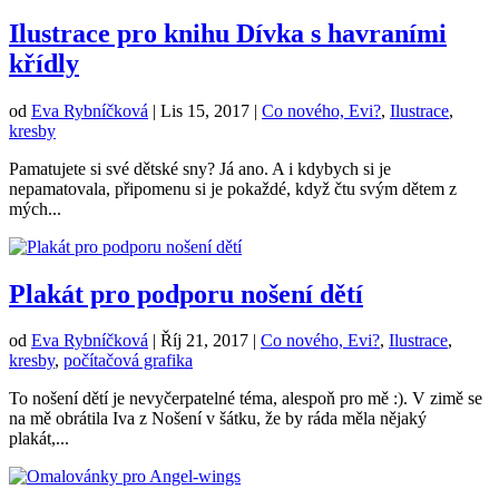
Ilustrace pro knihu Dívka s havraními
křídly
od
Eva Rybníčková
|
Lis 15, 2017
|
Co nového, Evi?
,
Ilustrace
,
kresby
Pamatujete si své dětské sny? Já ano. A i kdybych si je
nepamatovala, připomenu si je pokaždé, když čtu svým dětem z
mých...
Plakát pro podporu nošení dětí
od
Eva Rybníčková
|
Říj 21, 2017
|
Co nového, Evi?
,
Ilustrace
,
kresby
,
počítačová grafika
To nošení dětí je nevyčerpatelné téma, alespoň pro mě :). V zimě se
na mě obrátila Iva z Nošení v šátku, že by ráda měla nějaký
plakát,...