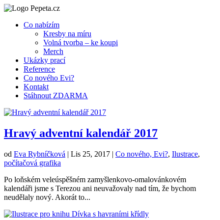
Co nabízím
Kresby na míru
Volná tvorba – ke koupi
Merch
Ukázky prací
Reference
Co nového Evi?
Kontakt
Stáhnout ZDARMA
Hravý adventní kalendář 2017
od
Eva Rybníčková
|
Lis 25, 2017
|
Co nového, Evi?
,
Ilustrace
,
počítačová grafika
Po loňském veleúspěšném zamyšlenkovo-omalovánkovém
kalendáři jsme s Terezou ani neuvažovaly nad tím, že bychom
neudělaly nový. Akorát to...