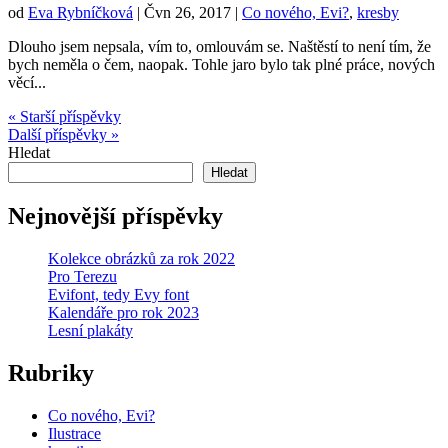
od
Eva Rybníčková
|
Čvn 26, 2017
|
Co nového, Evi?
,
kresby
Dlouho jsem nepsala, vím to, omlouvám se. Naštěstí to není tím, že
bych neměla o čem, naopak. Tohle jaro bylo tak plné práce, nových
věcí...
« Starší příspěvky
Další příspěvky »
Hledat
Hledat
Nejnovější příspěvky
Kolekce obrázků za rok 2022
Pro Terezu
Evifont, tedy Evy font
Kalendáře pro rok 2023
Lesní plakáty
Rubriky
Co nového, Evi?
Ilustrace