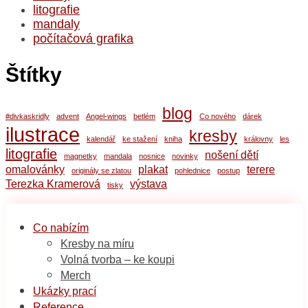
litografie
mandaly
počítačová grafika
Štítky
blog
#divkaskridly
advent
Angel-wings
betlém
Co nového
dárek
ilustrace
kresby
kalendář
ke stažení
kniha
královny
les
litografie
nošení dětí
magnetky
mandala
nosnice
novinky
omalovánky
plakat
terere
originály se zlatou
pohlednice
postup
Terezka Kramerová
výstava
tisky
Co nabízím
Kresby na míru
Volná tvorba – ke koupi
Merch
Ukázky prací
Reference