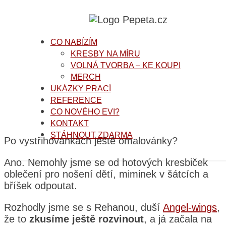
CO NABÍZÍM
KRESBY NA MÍRU
VOLNÁ TVORBA – KE KOUPI
MERCH
UKÁZKY PRACÍ
REFERENCE
CO NOVÉHO EVI?
KONTAKT
STÁHNOUT ZDARMA
Po vystřihovánkách ještě omalovánky?
Ano. Nemohly jsme se od hotových kresbiček
oblečení pro nošení dětí, miminek v šátcích a
bříšek odpoutat.
Rozhodly jsme se s Rehanou, duší
Angel-wings
,
že to
zkusíme ještě rozvinout
, a já začala na