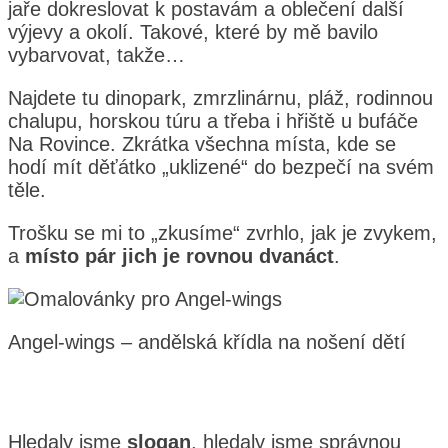
jaře dokreslovat k postavám a oblečení další
výjevy a okolí. Takové, které by mě bavilo
vybarvovat, takže…
Najdete tu dinopark, zmrzlinárnu, pláž, rodinnou
chalupu, horskou túru a třeba i hřiště u bufáče
Na Rovince. Zkrátka všechna místa, kde se
hodí mít děťátko „uklizené“ do bezpečí na svém
těle.
Trošku se mi to „zkusíme“ zvrhlo, jak je zvykem,
a
místo pár jich je rovnou dvanáct
.
Angel-wings – andělská křídla na nošení dětí
Hledaly jsme
slogan
, hledaly jsme správnou