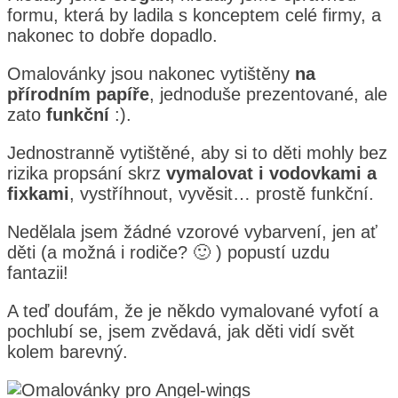
formu, která by ladila s konceptem celé firmy, a
nakonec to dobře dopadlo.
Omalovánky jsou nakonec vytištěny
na
přírodním papíře
, jednoduše prezentované, ale
zato
funkční
:).
Jednostranně vytištěné, aby si to děti mohly bez
rizika propsání skrz
vymalovat i vodovkami a
fixkami
, vystříhnout, vyvěsit… prostě funkční.
Nedělala jsem žádné vzorové vybarvení, jen ať
děti (a možná i rodiče?
🙂
) popustí uzdu
fantazii!
A teď doufám, že je někdo vymalované vyfotí a
pochlubí se, jsem zvědavá, jak děti vidí svět
kolem barevný.