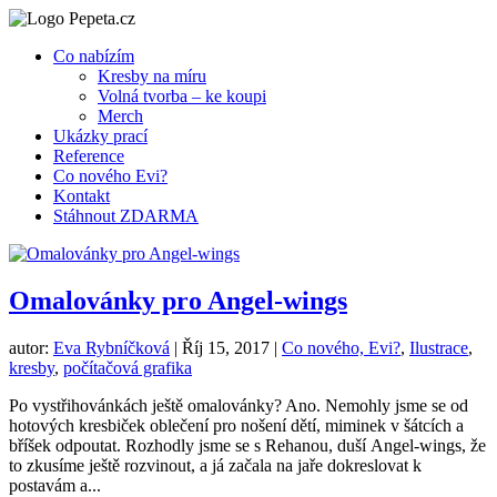
Co nabízím
Kresby na míru
Volná tvorba – ke koupi
Merch
Ukázky prací
Reference
Co nového Evi?
Kontakt
Stáhnout ZDARMA
Omalovánky pro Angel-wings
autor:
Eva Rybníčková
|
Říj 15, 2017
|
Co nového, Evi?
,
Ilustrace
,
kresby
,
počítačová grafika
Po vystřihovánkách ještě omalovánky? Ano. Nemohly jsme se od
hotových kresbiček oblečení pro nošení dětí, miminek v šátcích a
bříšek odpoutat. Rozhodly jsme se s Rehanou, duší Angel-wings, že
to zkusíme ještě rozvinout, a já začala na jaře dokreslovat k
postavám a...