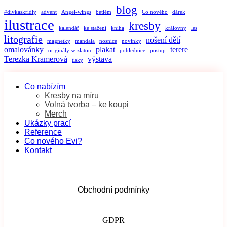
blog
#divkaskridly
advent
Angel-wings
betlém
Co nového
dárek
ilustrace
kresby
kalendář
ke stažení
kniha
královny
les
litografie
nošení dětí
magnetky
mandala
nosnice
novinky
omalovánky
plakat
terere
originály se zlatou
pohlednice
postup
Terezka Kramerová
výstava
tisky
Co nabízím
Kresby na míru
Volná tvorba – ke koupi
Merch
Ukázky prací
Reference
Co nového Evi?
Kontakt
Obchodní podmínky
GDPR