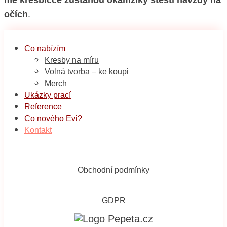
mé kresbičce zůstanou okamžiky štěstí navždy na
očích
.
Co nabízím
Kresby na míru
Volná tvorba – ke koupi
Merch
Ukázky prací
Reference
Co nového Evi?
Kontakt
Obchodní podmínky
GDPR