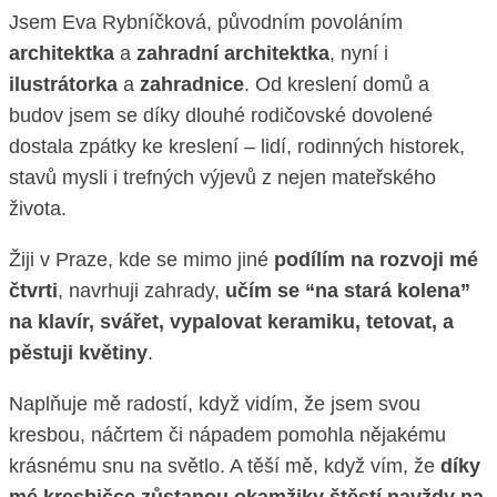
Jsem Eva Rybníčková, původním povoláním
architektka
a
zahradní architektka
, nyní i
ilustrátorka
a
zahradnice
. Od kreslení domů a
budov jsem se díky dlouhé rodičovské dovolené
dostala zpátky ke kreslení – lidí, rodinných historek,
stavů mysli i trefných výjevů z nejen mateřského
života.
Žiji v Praze, kde se mimo jiné
podílím na rozvoji mé
čtvrti
, navrhuji zahrady,
učím se “na stará kolena”
na klavír, svářet, vypalovat keramiku, tetovat, a
pěstuji květiny
.
Naplňuje mě radostí, když vidím, že jsem svou
kresbou, náčrtem či nápadem pomohla nějakému
krásnému snu na světlo. A těší mě, když vím, že
díky