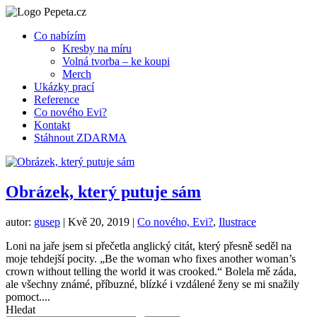
Co nabízím
Kresby na míru
Volná tvorba – ke koupi
Merch
Ukázky prací
Reference
Co nového Evi?
Kontakt
Stáhnout ZDARMA
Obrázek, který putuje sám
autor:
gusep
|
Kvě 20, 2019
|
Co nového, Evi?
,
Ilustrace
Loni na jaře jsem si přečetla anglický citát, který přesně seděl na
moje tehdejší pocity. „Be the woman who fixes another woman’s
crown without telling the world it was crooked.“ Bolela mě záda,
ale všechny známé, příbuzné, blízké i vzdálené ženy se mi snažily
pomoct....
Hledat