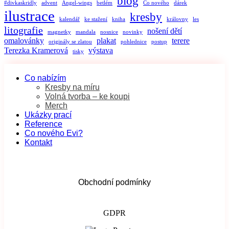
blog
#divkaskridly
advent
Angel-wings
betlém
Co nového
dárek
ilustrace
kresby
kalendář
ke stažení
kniha
královny
les
litografie
nošení dětí
magnetky
mandala
nosnice
novinky
omalovánky
plakat
terere
originály se zlatou
pohlednice
postup
Terezka Kramerová
výstava
tisky
Co nabízím
Kresby na míru
Volná tvorba – ke koupi
Merch
Ukázky prací
Reference
Co nového Evi?
Kontakt
Obchodní podmínky
GDPR